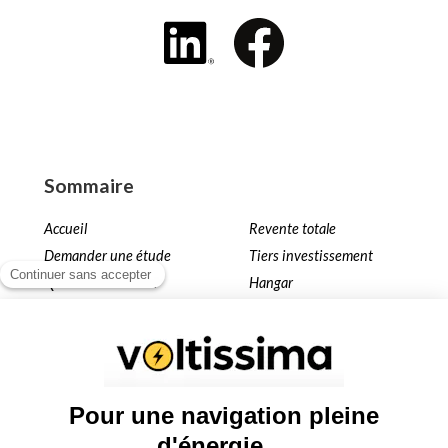
Sommaire
Accueil
Revente totale
Demander une étude
Tiers investissement
Qui sommes nous ?
Hangar
Simulateur
Toiture
Installation KER4YOU
Ombrière
Nos projets
Terrain
Autoconsommation
Blog
Sites partenaires
louersonterrain.fr